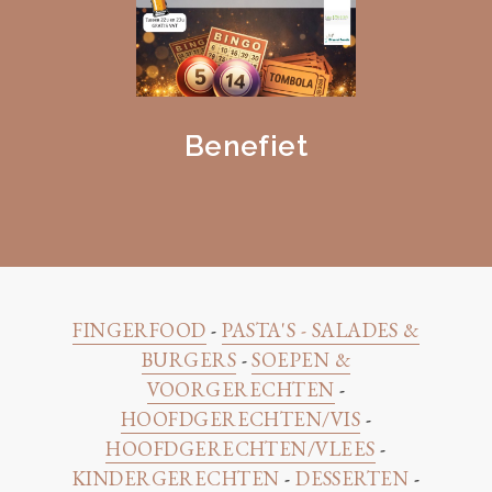
Benefiet
FINGERFOOD
-
PASTA'S - SALADES &
BURGERS
-
SOEPEN &
VOORGERECHTEN
-
HOOFDGERECHTEN/VIS
-
HOOFDGERECHTEN/VLEES
-
KINDERGERECHTEN
-
DESSERTEN
-