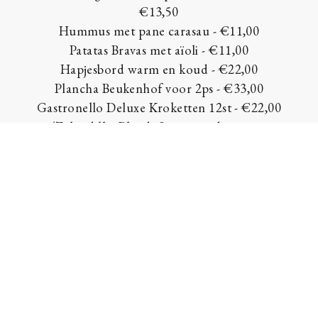
€13,50
Hummus met pane carasau - €11,00
Patatas Bravas met aïoli - €11,00
Hapjesbord warm en koud - €22,00
Plancha Beukenhof voor 2ps - €33,00
Gastronello Deluxe Kroketten 12st - €22,00
(Zalm dille -Blend -Scampi rode curry -
Grimbergen kaas -Mechelse koekoek-
Garnaal)
Gastronello Trio kroketten 6 st - €22,00
(Stoofvlees, vol-au-vent, vispannetje)